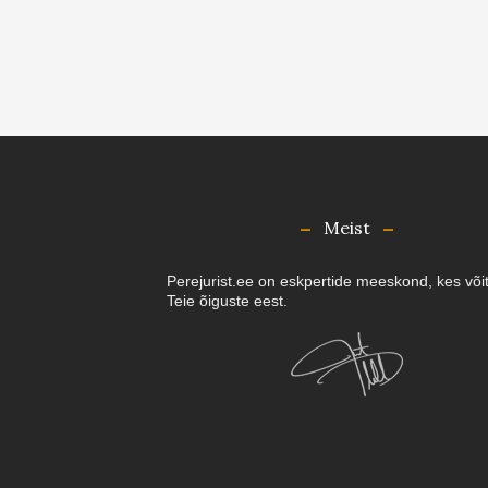
Meist
Perejurist.ee on eskpertide meeskond, kes või
Teie õiguste eest.