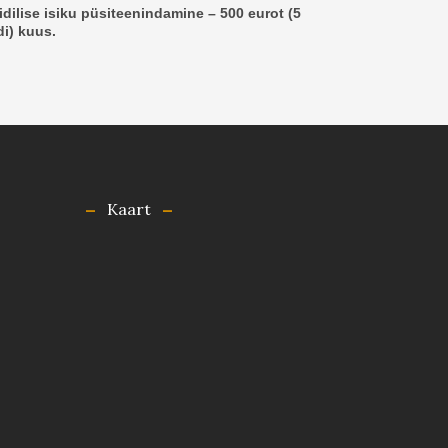
idilise isiku püsiteenindamine – 500 eurot (5
di) kuus.
Kaart