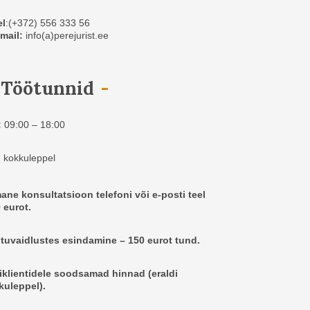
el
:(+372) 556 333 56
mail:
info(a)perejurist.ee
Töötunnid
:
09:00 – 18:00
:
kokkuleppel
ane konsultatsioon telefoni või e-posti teel
 eurot.
tuvaidlustes esindamine – 150 eurot tund.
iklientidele soodsamad hinnad (eraldi
kuleppel).