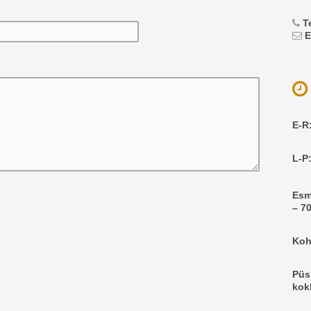
T
E
E-R
L-P
Esm
– 70
Koh
Püs
kok