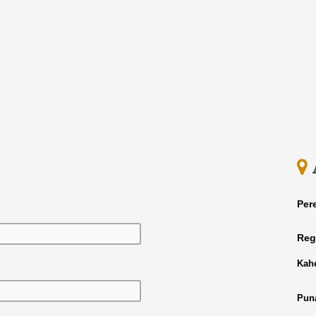
Per
Reg
Kahe
Puna