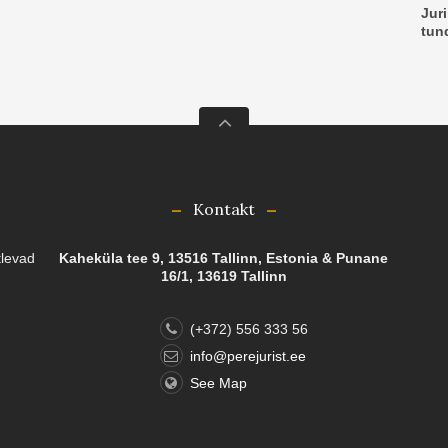
Juri
tun
Kontakt
tlevad
Kaheküla tee 9, 13516 Tallinn, Estonia & Punane
16/1, 13619 Tallinn
(+372) 556 333 56
info@perejurist.ee
See Map