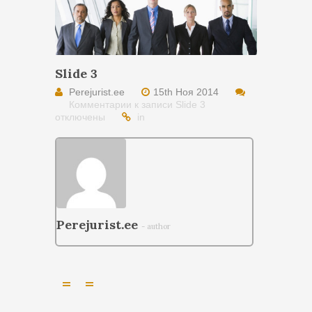
Slide 3
Perejurist.ee
15th Ноя 2014
Комментарии
к записи Slide 3
отключены
in
Perejurist.ee
- author