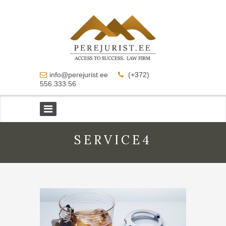
info@perejurist.ee
(+372)
556.333.56
SERVICE4