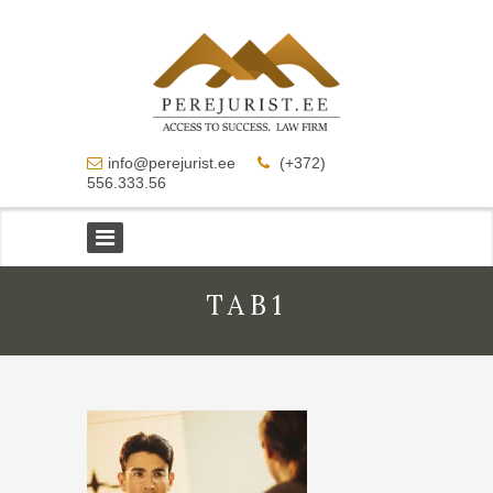
info@perejurist.ee
(+372)
556.333.56
TAB1